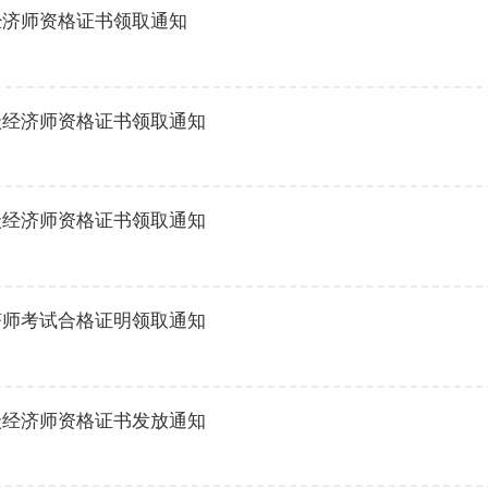
级经济师资格证书领取通知
中级经济师资格证书领取通知
中级经济师资格证书领取通知
经济师考试合格证明领取通知
中级经济师资格证书发放通知