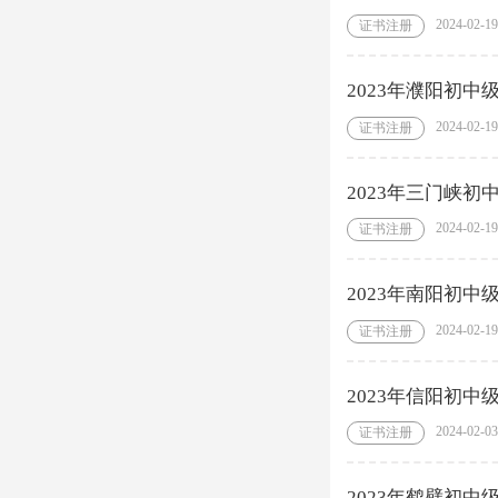
2024-02-19
证书注册
2023年濮阳初
2024-02-19
证书注册
2023年三门峡
2024-02-19
证书注册
2023年南阳初
2024-02-19
证书注册
2023年信阳初
2024-02-03
证书注册
2023年鹤壁初