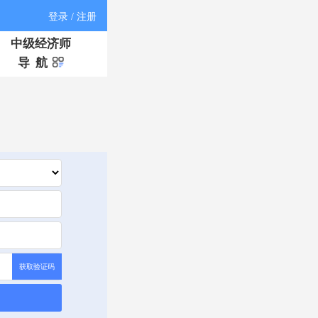
登录 / 注册
中级经济师
导 航
获取验证码