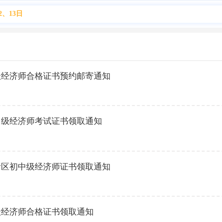
2、13日
中级经济师合格证书预约邮寄通知
初中级经济师考试证书领取通知
直考区初中级经济师证书领取通知
中级经济师合格证书领取通知