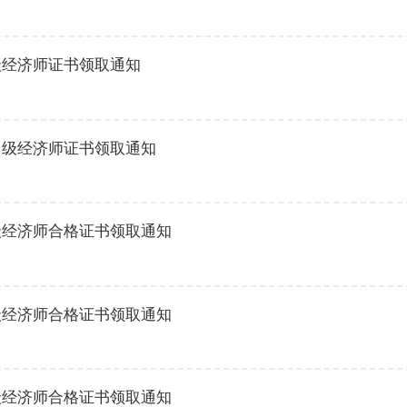
中级经济师证书领取通知
初中级经济师证书领取通知
中级经济师合格证书领取通知
中级经济师合格证书领取通知
中级经济师合格证书领取通知