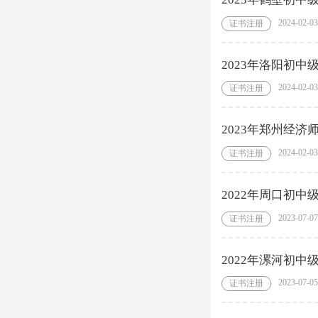
2024-02-03
证书注册
2023年洛阳初
2024-02-03
证书注册
2023年郑州经
2024-02-03
证书注册
2022年周口初
2023-07-07
证书注册
2022年漯河初
2023-07-05
证书注册