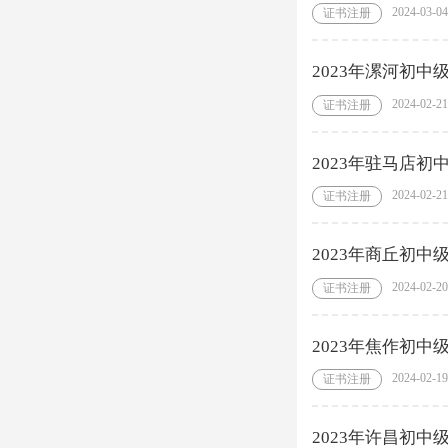
2024-03-04
证书注册
2023年漯河初
2024-02-21
证书注册
2023年驻马店
2024-02-21
证书注册
2023年商丘初
2024-02-20
证书注册
2023年焦作初
2024-02-19
证书注册
2023年许昌初