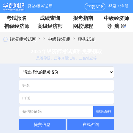
经济师考试网
登录 / 注册
下载APP
考试报名
成绩查询
报考指南
中级经济师
初级经济师
高级经济师
网校课程
导 航
>
>
>
经济师考试网
中级经济师
模拟试题
2025年经济师考试资料免费领取
思维导题、历年真题汇编、三色笔记等
获取验证码
提交信息
在线咨询