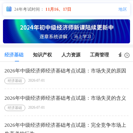
地区
24年考试时间：
11月16、17日
经济基础
知识产权
人力资源
工商管理
金融专
2026年中级经济师经济基础考点试题：市场失灵的原因
2026-07-01
经济基础
2026年中级经济师经济基础考点试题：市场失灵的含义
2026-07-01
经济基础
2026年中级经济师经济基础考点试题：完全竞争市场上